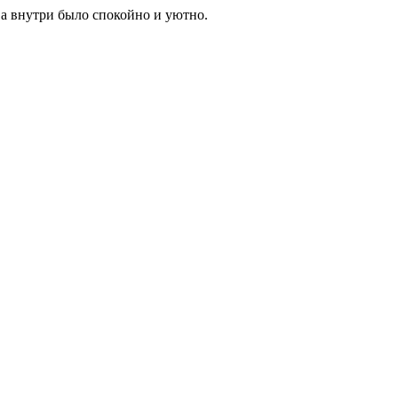
 а внутри было спокойно и уютно.
;
ы работаем для всей семьи.
ккаунта или по телефону: (499) 288-10-68