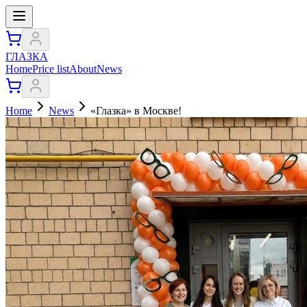
ГЛАЗКА
Home
Price list
About
News
Home
News
«Глазка» в Москве!