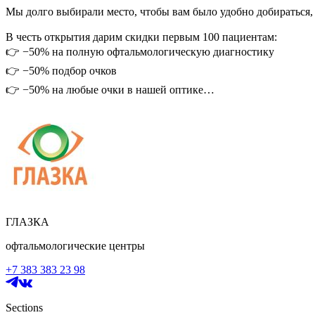
Мы долго выбирали место, чтобы вам было удобно добираться,
В честь открытия дарим скидки первым 100 пациентам:
👉 −50% на полную офтальмологическую диагностику
👉 −50% подбор очков
👉 −50% на любые очки в нашей оптике
👉 Бесплатный скрининг зрения для детей
Подробнее об акции:
https://clck.ru/3TyY2v
В новом филиале вас ждёт:
✅ приём детского и взрослого офтальмолога;
✅ профессиональный подбор очков, контактных и ночных линз
✅ диагностика зрения на современном оборудовании.
ГЛАЗКА
Приходить можно с ребёнком или на консультацию для себя - м
офтальмологические центры
Запись уже открыта! Связаться с нами можно через сообщения а
+7 383 383 23 98
Ждём вас в «Глазке» на Ленинградском проспекте, М Динамо
Сохраним зрение вместе — теперь и в Москве 🧡
Sections